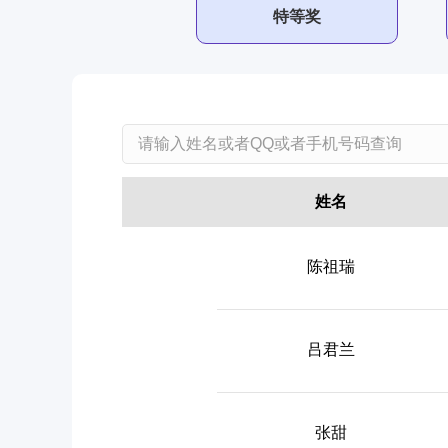
特等奖
姓名
陈祖瑞
吕君兰
张甜