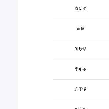
秦伊湄
宗仪
邹乐铭
李冬冬
邱子溪