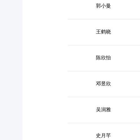
郭小曼
王鹤晓
陈欣怡
邓昱欣
吴润雅
史月芊