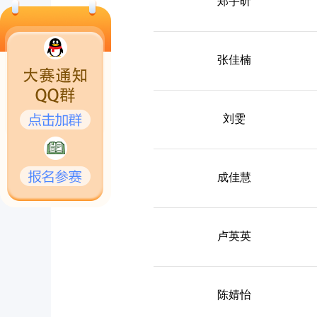
郑宇昕
张佳楠
刘雯
成佳慧
卢英英
陈婧怡