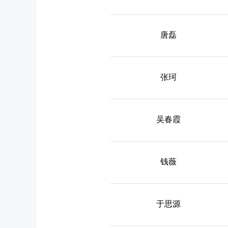
唐磊
张珂
吴春霞
钱薇
于思源