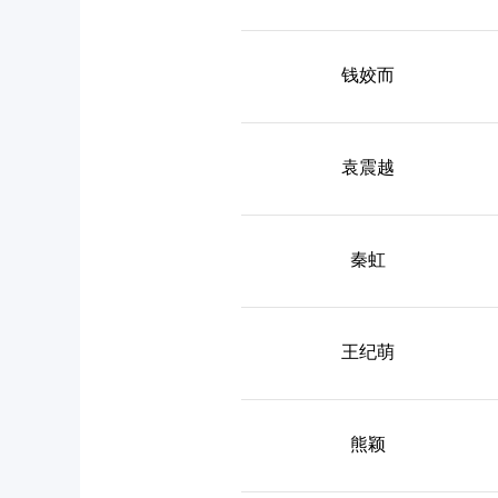
钱姣而
袁震越
秦虹
王纪萌
熊颖