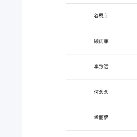
谷恩宇
顾雨菲
李致远
何念念
孟丽媛